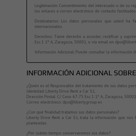
Legitimación:
Consentimiento del interesado o de su repr
los enlaces a correo electrónico de contacto facilitados
Destinatarios:
Los datos personales que usted ha faci
internacionales.
Derechos:
Tiene derecho a acceder, rectificar y suprim
Esc.1 1º A, Zaragoza, 50001, o vía email en
dpo@libert
Información Adicional:
Puede consultar la información d
INFORMACIÓN ADICIONAL SOBRE
¿Quién es el Responsable del tratamiento de sus datos per
Identidad: Liberty Drive Rent a Car S.L
Dirección Postal: C/ Coso 67-75 Esc.1 1º A, Zaragoza, 50001
Correo electrónico:
dpo@libertygroup.es
¿Con qué finalidad tratamos sus datos personales?
Liberty Drive Rent a Car S.L trata la información que nos
planteadas.
¿Por cuánto tiempo conservaremos sus datos?