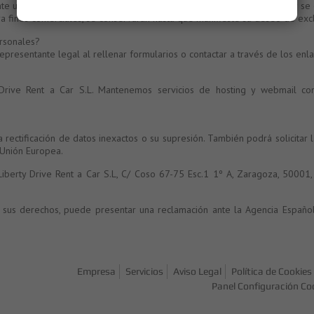
e un tiempo prudencial desde la respuesta a su consulta o petición y se
ra fines comerciales, se conservarán hasta que manifieste su deseo de excl
ersonales?
presentante legal al rellenar formularios o contactar a través de los enla
 Drive Rent a Car S.L. Mantenemos servicios de hosting y webmail con
 rectificación de datos inexactos o su supresión. También podrá solicitar l
 Unión Europea.
 Liberty Drive Rent a Car S.L, C/ Coso 67-75 Esc.1 1º A, Zaragoza, 50001
de sus derechos, puede presentar una reclamación ante la
Agencia Españo
Empresa
Servicios
Aviso Legal
Política de Cookies
Panel Configuración Co